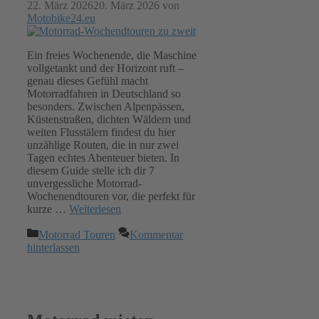
22. März 2026
20. März 2026
von
Motobike24.eu
Ein freies Wochenende, die Maschine
vollgetankt und der Horizont ruft –
genau dieses Gefühl macht
Motorradfahren in Deutschland so
besonders. Zwischen Alpenpässen,
Küstenstraßen, dichten Wäldern und
weiten Flusstälern findest du hier
unzählige Routen, die in nur zwei
Tagen echtes Abenteuer bieten. In
diesem Guide stelle ich dir 7
unvergessliche Motorrad-
Wochenendtouren vor, die perfekt für
kurze …
Weiterlesen
Kategorien
Motorrad Touren
Kommentar
hinterlassen