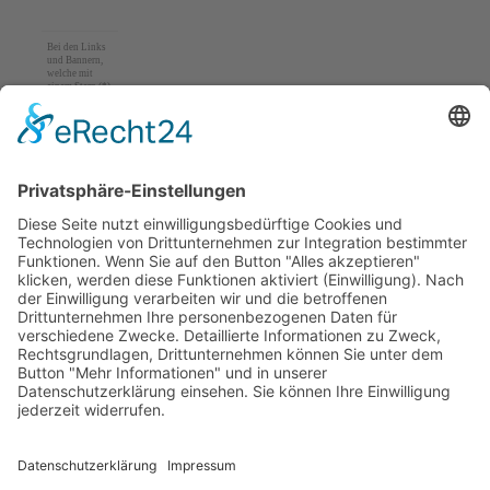
Bei den Links
und Bannern,
welche mit
einem Stern (*)
gekennzeichnet
sind, handelt
es sich um
Affiliate-
Links-/Banner.
Verwenden Sie
nun diesen
Link/Banner
und schließen
dann z. B.
einen Vertrag
ab oder führen
einen Kauf
durch, so
erhalten wir
eine Provision
vom Anbieter.
Für Sie
entstehen
keine
Nachteile beim
Kauf, Vertrag
oder Preis.