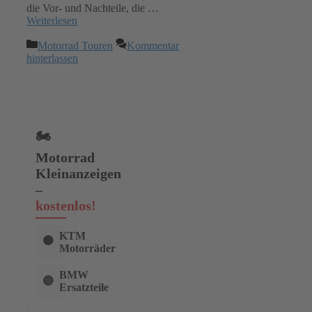
die Vor- und Nachteile, die …
Weiterlesen
Kategorien
Motorrad Touren
Kommentar
hinterlassen
🏍️
Motorrad
Kleinanzeigen
–
kostenlos!
KTM
🟠
Motorräder
BMW
🔵
Ersatzteile