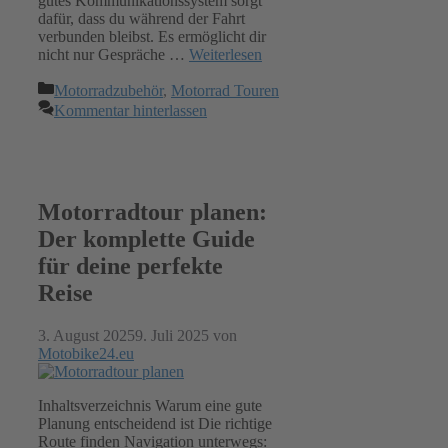
gutes Kommunikationssystem sorgt
dafür, dass du während der Fahrt
verbunden bleibst. Es ermöglicht dir
nicht nur Gespräche …
Weiterlesen
Kategorien
Motorradzubehör
,
Motorrad Touren
Kommentar hinterlassen
Motorradtour planen:
Der komplette Guide
für deine perfekte
Reise
3. August 2025
9. Juli 2025
von
Motobike24.eu
Inhaltsverzeichnis Warum eine gute
Planung entscheidend ist Die richtige
Route finden Navigation unterwegs: