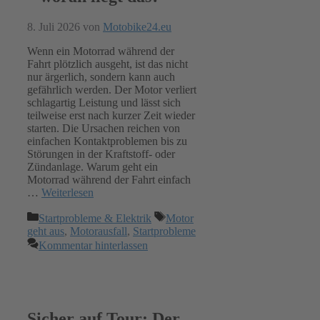
8. Juli 2026
von
Motobike24.eu
Wenn ein Motorrad während der
Fahrt plötzlich ausgeht, ist das nicht
nur ärgerlich, sondern kann auch
gefährlich werden. Der Motor verliert
schlagartig Leistung und lässt sich
teilweise erst nach kurzer Zeit wieder
starten. Die Ursachen reichen von
einfachen Kontaktproblemen bis zu
Störungen in der Kraftstoff- oder
Zündanlage. Warum geht ein
Motorrad während der Fahrt einfach
…
Weiterlesen
Kategorien
Schlagwörter
Startprobleme & Elektrik
Motor
geht aus
,
Motorausfall
,
Startprobleme
Kommentar hinterlassen
Sicher auf Tour: Der