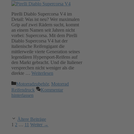
Pirelli Diablo Supercorsa V4 im
Detail: Was ist neu? Wer maximalen
Grip auf zwei Rädern sucht, kommt
an einem Namen seit Jahren nicht
vorbei: Supercorsa. Mit dem Pirelli
Diablo Supercorsa V4 hat der
italienische Reifengigant die
mittlerweile vierte Generation seines
legendären Hypersport-Reifens auf
den Markt gebracht. Und die Italiener
versprechen nicht weniger als die
direkte …
Weiterlesen
Kategorien
Motorradzubehör
,
Motorrad
Reifendruck
Kommentar
hinterlassen
Ältere Beiträge
Seite
Seite
Seite
1
2
…
11
Weiter
→