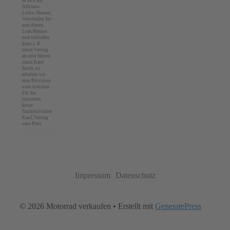
es sich um
Affiliate-
Links-/Banner.
Verwenden Sie
nun diesen
Link/Banner
und schließen
dann z. B.
einen Vertrag
ab oder führen
einen Kauf
durch, so
erhalten wir
eine Provision
vom Anbieter.
Für Sie
entstehen
keine
Nachteile beim
Kauf, Vertrag
oder Preis.
Impressum
Datenschutz
© 2026 Motorrad verkaufen
• Erstellt mit
GeneratePress