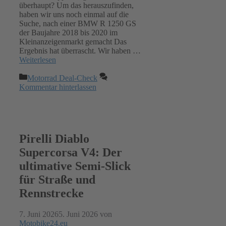
überhaupt? Um das herauszufinden,
haben wir uns noch einmal auf die
Suche, nach einer BMW R 1250 GS
der Baujahre 2018 bis 2020 im
Kleinanzeigenmarkt gemacht Das
Ergebnis hat überrascht. Wir haben …
Weiterlesen
Kategorien
Motorrad Deal-Check
Kommentar hinterlassen
Pirelli Diablo
Supercorsa V4: Der
ultimative Semi-Slick
für Straße und
Rennstrecke
7. Juni 2026
5. Juni 2026
von
Motobike24.eu