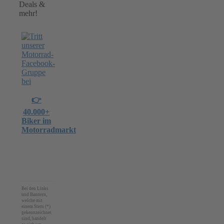
Deals &
mehr!
👉
40.000+
Biker im
Motorradmarkt
Bei den Links
und Bannern,
welche mit
einem Stern (*)
gekennzeichnet
sind, handelt