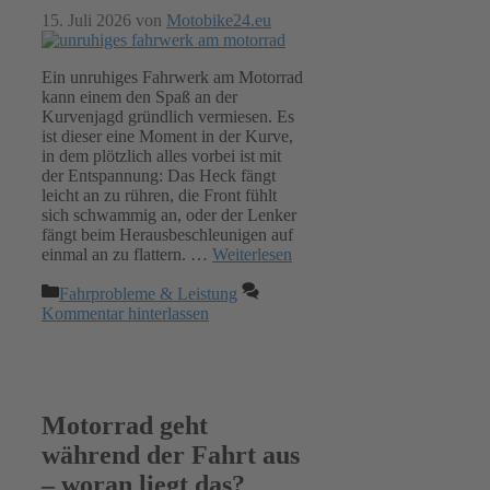
15. Juli 2026
von
Motobike24.eu
Ein unruhiges Fahrwerk am Motorrad
kann einem den Spaß an der
Kurvenjagd gründlich vermiesen. Es
ist dieser eine Moment in der Kurve,
in dem plötzlich alles vorbei ist mit
der Entspannung: Das Heck fängt
leicht an zu rühren, die Front fühlt
sich schwammig an, oder der Lenker
fängt beim Herausbeschleunigen auf
einmal an zu flattern. …
Weiterlesen
Kategorien
Fahrprobleme & Leistung
Kommentar hinterlassen
Motorrad geht
während der Fahrt aus
– woran liegt das?