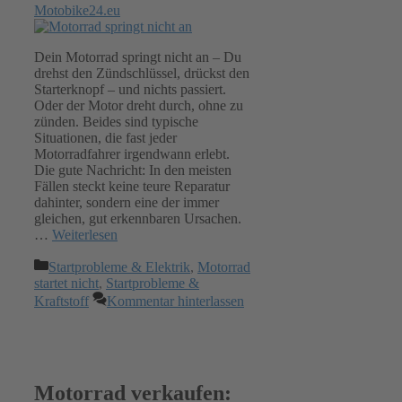
Motobike24.eu
Dein Motorrad springt nicht an – Du
drehst den Zündschlüssel, drückst den
Starterknopf – und nichts passiert.
Oder der Motor dreht durch, ohne zu
zünden. Beides sind typische
Situationen, die fast jeder
Motorradfahrer irgendwann erlebt.
Die gute Nachricht: In den meisten
Fällen steckt keine teure Reparatur
dahinter, sondern eine der immer
gleichen, gut erkennbaren Ursachen.
…
Weiterlesen
Kategorien
Startprobleme & Elektrik
,
Motorrad
startet nicht
,
Startprobleme &
Kraftstoff
Kommentar hinterlassen
Motorrad verkaufen: