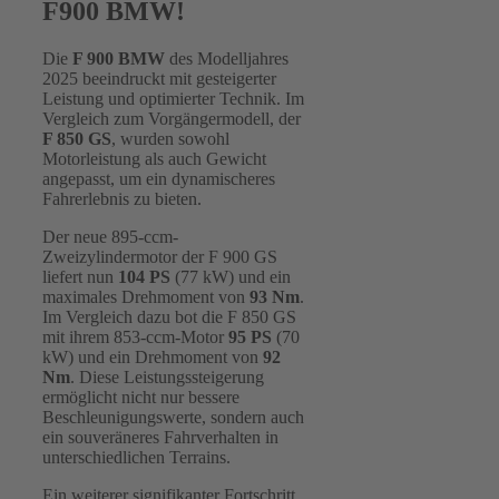
F900 BMW!
Die
F 900 BMW
des Modelljahres
2025 beeindruckt mit gesteigerter
Leistung und optimierter Technik. Im
Vergleich zum Vorgängermodell, der
F 850 GS
, wurden sowohl
Motorleistung als auch Gewicht
angepasst, um ein dynamischeres
Fahrerlebnis zu bieten.
Der neue 895-ccm-
Zweizylindermotor der F 900 GS
liefert nun
104 PS
(77 kW) und ein
maximales Drehmoment von
93 Nm
.
Im Vergleich dazu bot die F 850 GS
mit ihrem 853-ccm-Motor
95 PS
(70
kW) und ein Drehmoment von
92
Nm
. Diese Leistungssteigerung
ermöglicht nicht nur bessere
Beschleunigungswerte, sondern auch
ein souveräneres Fahrverhalten in
unterschiedlichen Terrains.
Ein weiterer signifikanter Fortschritt