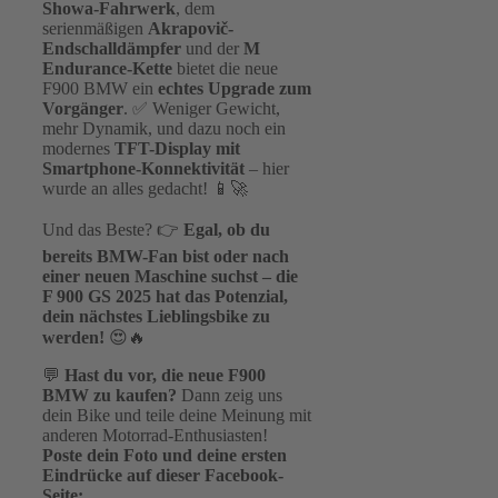
Showa-Fahrwerk
, dem
serienmäßigen
Akrapovič-
Endschalldämpfer
und der
M
Endurance-Kette
bietet die neue
F900 BMW
ein
echtes Upgrade zum
Vorgänger
. ✅ Weniger Gewicht,
mehr Dynamik, und dazu noch ein
modernes
TFT-Display mit
Smartphone-Konnektivität
– hier
wurde an alles gedacht! 📱🚀
Und das Beste? 👉
Egal, ob du
bereits BMW-Fan bist oder nach
einer neuen Maschine suchst – die
F 900 GS 2025 hat das Potenzial,
dein nächstes Lieblingsbike zu
werden!
😍🔥
💬
Hast du vor, die neue F900
BMW zu kaufen?
Dann zeig uns
dein Bike und teile deine Meinung mit
anderen Motorrad-Enthusiasten!
Poste dein Foto und deine ersten
Eindrücke auf dieser Facebook-
Seite: