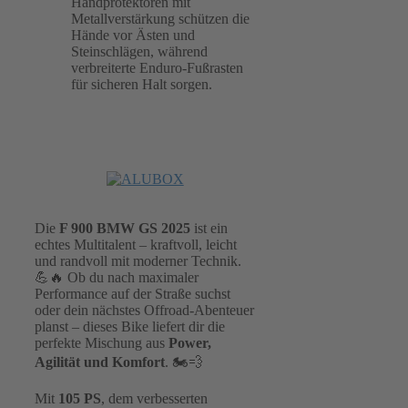
Handprotektoren mit
Metallverstärkung schützen die
Hände vor Ästen und
Steinschlägen, während
verbreiterte Enduro-Fußrasten
für sicheren Halt sorgen.
Die
F 900 BMW GS 2025
ist ein
echtes Multitalent – kraftvoll, leicht
und randvoll mit moderner Technik.
💪🔥 Ob du nach maximaler
Performance auf der Straße suchst
oder dein nächstes Offroad-Abenteuer
planst – dieses Bike liefert dir die
perfekte Mischung aus
Power,
Agilität und Komfort
. 🏍️💨
Mit
105 PS
, dem verbesserten