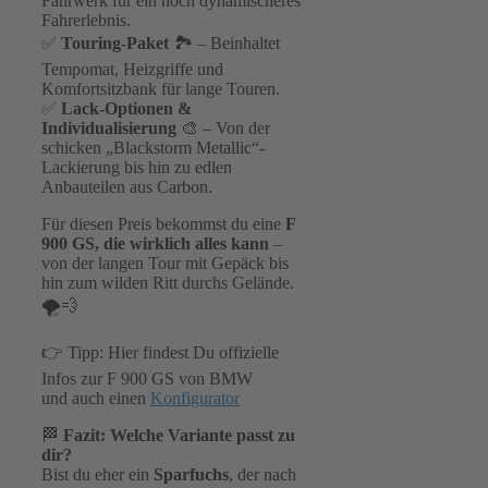
Fahrwerk für ein noch dynamischeres
Fahrerlebnis.
✅
Touring-Paket
🏞 – Beinhaltet
Tempomat, Heizgriffe und
Komfortsitzbank für lange Touren.
✅
Lack-Optionen &
Individualisierung
🎨 – Von der
schicken „Blackstorm Metallic“-
Lackierung bis hin zu edlen
Anbauteilen aus Carbon.
Für diesen Preis bekommst du eine
F
900 GS, die wirklich alles kann
–
von der langen Tour mit Gepäck bis
hin zum wilden Ritt durchs Gelände.
🌪💨
👉 Tipp: Hier findest Du offizielle
Infos zur F 900 GS von BMW
und auch einen
Konfigurator
🏁
Fazit: Welche Variante passt zu
dir?
Bist du eher ein
Sparfuchs
, der nach