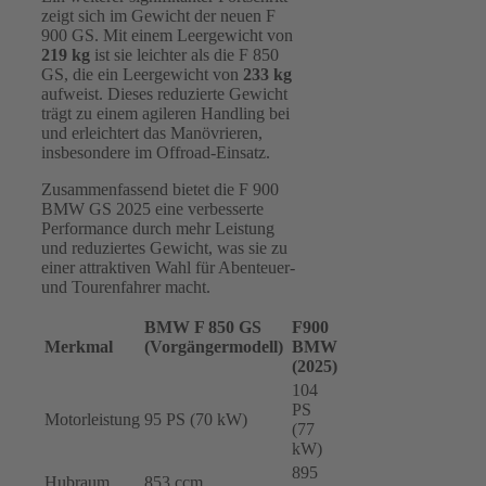
zeigt sich im Gewicht der neuen F
900 GS. Mit einem Leergewicht von
219 kg
ist sie leichter als die F 850
GS, die ein Leergewicht von
233 kg
aufweist. Dieses reduzierte Gewicht
trägt zu einem agileren Handling bei
und erleichtert das Manövrieren,
insbesondere im Offroad-Einsatz.
Zusammenfassend bietet die F 900
BMW GS 2025 eine verbesserte
Performance durch mehr Leistung
und reduziertes Gewicht, was sie zu
einer attraktiven Wahl für Abenteuer-
und Tourenfahrer macht.
BMW F 850 GS
F900
Merkmal
(Vorgängermodell)
BMW
(2025)
104
PS
Motorleistung
95 PS (70 kW)
(77
kW)
895
Hubraum
853 ccm