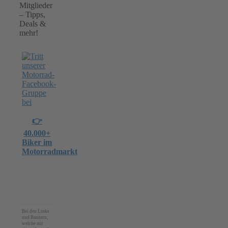
Mitglieder
– Tipps,
Deals &
mehr!
👉
40.000+
Biker im
Motorradmarkt
Bei den Links
und Bannern,
welche mit