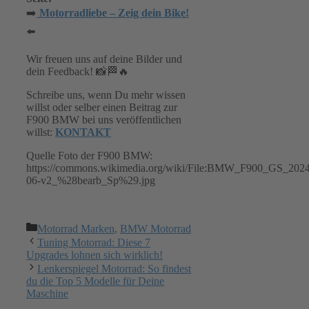
➡️
Motorradliebe – Zeig dein Bike!
⬅️
Wir freuen uns auf deine Bilder und
dein Feedback! 📸🏁🔥
Schreibe uns, wenn Du mehr wissen
willst oder selber einen Beitrag zur
F900 BMW bei uns veröffentlichen
willst:
KONTAKT
Quelle Foto der F900 BMW:
https://commons.wikimedia.org/wiki/File:BMW_F900_GS_2024
06-v2_%28bearb_Sp%29.jpg
Kategorien
Motorrad Marken
,
BMW Motorrad
Tuning Motorrad: Diese 7
Upgrades lohnen sich wirklich!
Lenkerspiegel Motorrad: So findest
du die Top 5 Modelle für Deine
Maschine