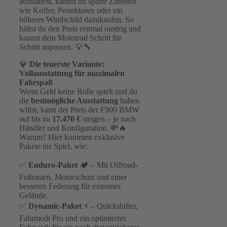
ausstattest, kannst du später Zubehör
wie Koffer, Protektoren oder ein
höheres Windschild dazukaufen. So
hältst du den Preis erstmal niedrig und
kannst dein Motorrad Schritt für
Schritt anpassen. 💡🔧
💎
Die teuerste Variante:
Vollausstattung für maximalen
Fahrspaß
Wenn Geld keine Rolle spielt und du
die
bestmögliche Ausstattung
haben
willst, kann der Preis der F900 BMW
auf bis zu
17.470 €
steigen – je nach
Händler und Konfiguration. 💸🔥
Warum? Hier kommen exklusive
Pakete ins Spiel, wie:
✅
Enduro-Paket
🏕 – Mit Offroad-
Fußrasten, Motorschutz und einer
besseren Federung für extremes
Gelände.
✅
Dynamic-Paket
⚡ – Quickshifter,
Fahrmodi Pro und ein optimiertes