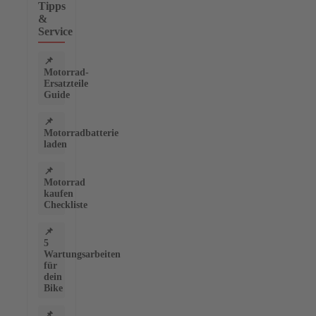
Tipps
&
Service
📌
Motorrad-
Ersatzteile
Guide
📌
Motorradbatterie
laden
📌
Motorrad
kaufen
Checkliste
📌
5
Wartungsarbeiten
für
dein
Bike
📌