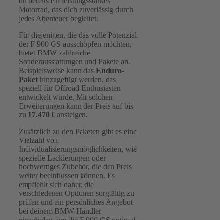
du bereits ein leistungsstarkes
Motorrad, das dich zuverlässig durch
jedes Abenteuer begleitet.
Für diejenigen, die das volle Potenzial
der F 900 GS ausschöpfen möchten,
bietet BMW zahlreiche
Sonderausstattungen und Pakete an.
Beispielsweise kann das
Enduro-
Paket
hinzugefügt werden, das
speziell für Offroad-Enthusiasten
entwickelt wurde. Mit solchen
Erweiterungen kann der Preis auf bis
zu
17.470 €
ansteigen.
Zusätzlich zu den Paketen gibt es eine
Vielzahl von
Individualisierungsmöglichkeiten, wie
spezielle Lackierungen oder
hochwertiges Zubehör, die den Preis
weiter beeinflussen können. Es
empfiehlt sich daher, die
verschiedenen Optionen sorgfältig zu
prüfen und ein persönliches Angebot
bei deinem BMW-Händler
einzuholen, um die F 900 GS optimal