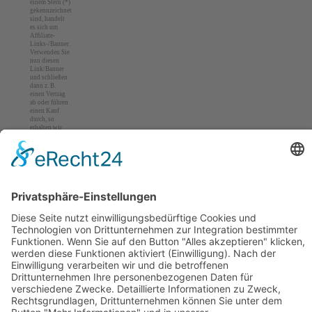
einem Stern (*)
gekennzeichnet
sind, handelt
es sich um
Affiliate-
Links-/Banner.
Verwenden Sie
nun diesen
Link/Banner
und schließen
dann z. B.
einen Vertrag
ab oder führen
einen Kauf
durch, so
erhalten wir
eine Provision
vom Anbieter.
Für Sie
entstehen
keine
Nachteile beim
Kauf, Vertrag
oder Preis.
Impressum
Datenschutz