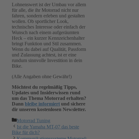
Lohnenswert ist der Umbau vor allem
für alle, die ihr Motorrad nicht nur
fahren, sondern erleben und gestalten
wollen. Ob sportlicher Look,
technisches Interesse oder einfach der
Wunsch nach einem aufgeräumten
Heck – ein kurzer Kennzeichenhalter
bringt Funktion und Stil zusammen.
Wenn du dabei auf Qualität, Passform
und Zulassung achtest, ist er eine
rundum sinnvolle Investition in dein
Bike.
(Alle Angaben ohne Gewähr!)
Möchtest du regelmäßig Tipps,
Updates und Insiderwissen rund
um das Thema Motorrad erhalten?
Dann
bleibe informiert
und sichere
dir unseren kostenlosen Newsletter.
Kategorien
Motorrad Tuning
Ist die Yamaha MT-07 das beste
Bike für dich?
Kommunikationssysteme Motorrad: