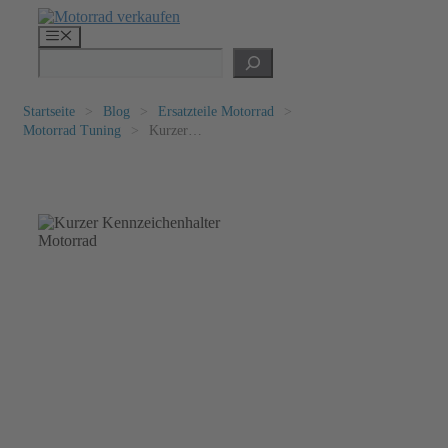
Zum
Inhalt
Menü
springen
Suchen
Startseite
>
Blog
>
Ersatzteile Motorrad
>
Motorrad Tuning
>
Kurzer
Kennzeichenhalter Motorrad: Sportlich,
kompakt, legal?