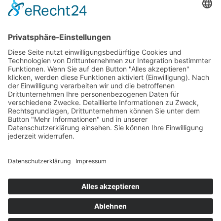
Bei den Links
und Bannern,
welche mit
einem Stern (*)
gekennzeichnet
sind, handelt
es sich um
Affiliate-
Links-/Banner.
Verwenden Sie
nun diesen
Link/Banner
und schließen
dann z. B.
einen Vertrag
ab oder führen
einen Kauf
durch, so
erhalten wir
eine Provision
vom Anbieter.
Für Sie
entstehen
keine
Nachteile beim
Kauf, Vertrag
oder Preis.
Impressum
Datenschutz