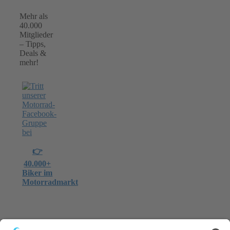
Mehr als
40.000
Mitglieder
– Tipps,
Deals &
mehr!
👉
40.000+
Biker im
Motorradmarkt