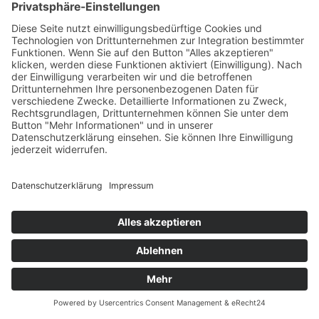
Fahrtechnik trainieren?
Fazit zum Thema
Fahrtechnik und Sicherheit
Ein gezieltes Training der eigenen
Fahrtechnik stärkt die Kontrolle über
das Motorrad, reduziert typische
Unfallrisiken und schafft mehr
Sicherheit in Alltagssituationen wie
auch auf anspruchsvolleren Strecken.
Die sieben Übungen bilden eine
solide Grundlage, um Blickführung,
Bremsverhalten, Balance,
Kurventechnik und
Reaktionsfähigkeit Schritt für Schritt
zu verbessern. Entscheidend ist,
regelmäßig zu üben, Fehler bewusst
zu korrigieren und in einer sicheren
Umgebung zu trainieren.
Ergänzend dazu erhöhen technische
Checks am Motorrad, passende