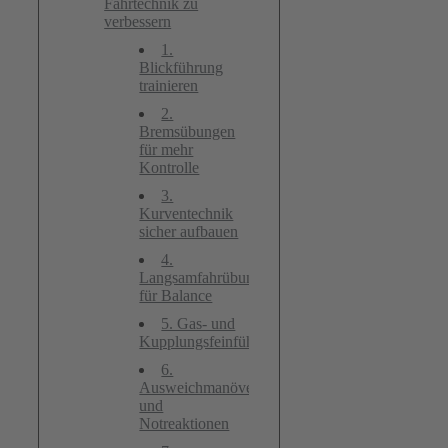
Fahrtechnik zu
verbessern
1.
Blickführung
trainieren
2.
Bremsübungen
für mehr
Kontrolle
3.
Kurventechnik
sicher aufbauen
4.
Langsamfahrübungen
für Balance
5. Gas- und
Kupplungsfeinfühligkeit
6.
Ausweichmanöver
und
Notreaktionen