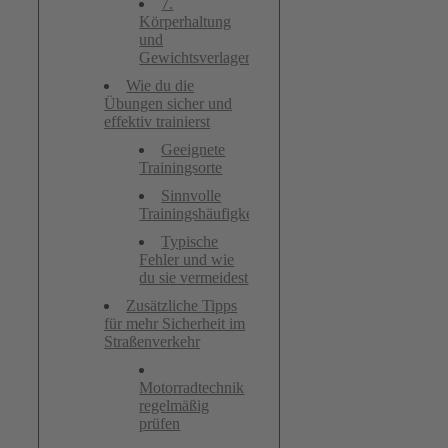
7.
Körperhaltung
und
Gewichtsverlagerung
Wie du die
Übungen sicher und
effektiv trainierst
Geeignete
Trainingsorte
Sinnvolle
Trainingshäufigkeit
Typische
Fehler und wie
du sie vermeidest
Zusätzliche Tipps
für mehr Sicherheit im
Straßenverkehr
Motorradtechnik
regelmäßig
prüfen