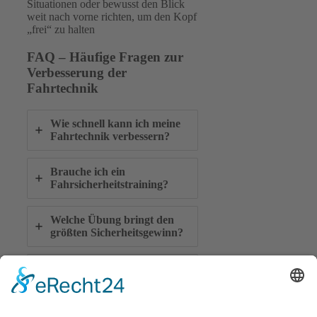
Situationen oder bewusst den Blick
weit nach vorne richten, um den Kopf
„frei“ zu halten
FAQ – Häufige Fragen zur
Verbesserung der
Fahrtechnik
Wie schnell kann ich meine
Fahrtechnik verbessern?
Brauche ich ein
Fahrsicherheitstraining?
Welche Übung bringt den
größten Sicherheitsgewinn?
Kann ich die Übungen auch
als Anfänger durchführen?
Wie oft sollte ich