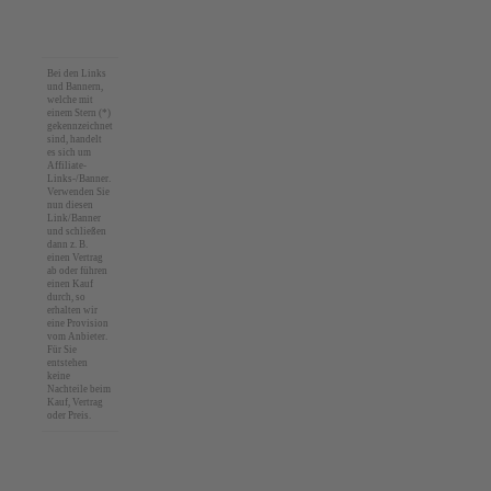
Bei den Links
und Bannern,
welche mit
einem Stern (*)
gekennzeichnet
sind, handelt
es sich um
Affiliate-
Links-/Banner.
Verwenden Sie
nun diesen
Link/Banner
und schließen
dann z. B.
einen Vertrag
ab oder führen
einen Kauf
durch, so
erhalten wir
eine Provision
vom Anbieter.
Für Sie
entstehen
keine
Nachteile beim
Kauf, Vertrag
oder Preis.