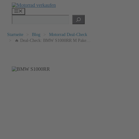
Zum
Inhalt
Menü
springen
Suchen
Startseite
>
Blog
>
Motorrad Deal-Check
>
🔥 Deal-Check: BMW S1000RR M Paket
(BJ 2022)