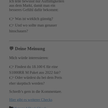
Ich teile bewusst nur Auffälligkeiten
aus dem Markt, damit man ein
besseres Gefühl dafür bekommt:
👉 Was ist wirklich günstig?
👉 Und wo sollte man genauer
hinschauen?
___________________________________________________
💬 Deine Meinung
Mich würde interessieren:
👉 Findest du 18.100 € für eine
S1000RR M Paket aus 2022 fair?
👉 Oder würdest du bei dem Preis
eher skeptisch werden?
Schreib’s gern in die Kommentare.
Hier gibt es weiterer Checks
Kategorien